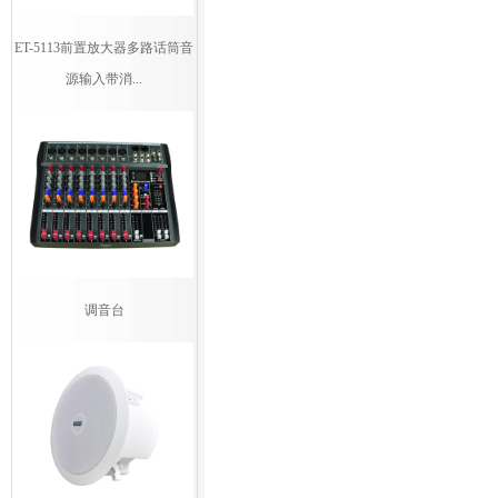
ET-5113前置放大器多路话筒音
源输入带消...
调音台