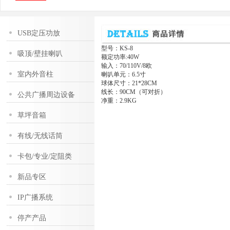
USB定压功放
型号：KS-8
吸顶/壁挂喇叭
额定功率:40W
输入：70/110V/8欧
室内外音柱
喇叭单元：6.5寸
球体尺寸：21*28CM
线长：90CM（可对折）
公共广播周边设备
净重：2.9KG
草坪音箱
有线/无线话筒
卡包/专业/定阻类
新品专区
IP广播系统
停产产品