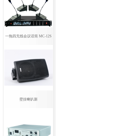
一拖四无线会议话筒 MC-12S
壁挂喇叭新