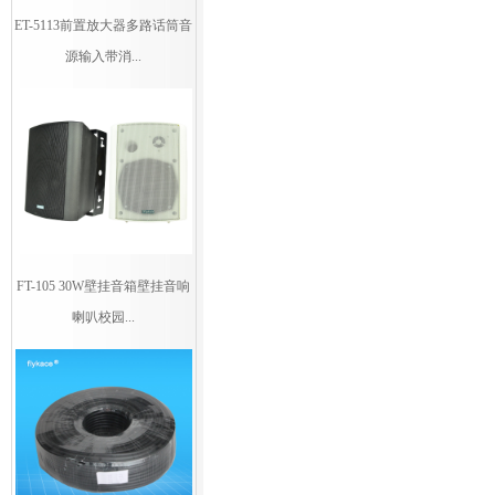
ET-5113前置放大器多路话筒音
源输入带消...
FT-105 30W壁挂音箱壁挂音响
喇叭校园...