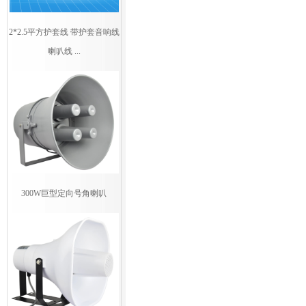
2*2.5平方护套线 带护套音响线
喇叭线 ...
300W巨型定向号角喇叭