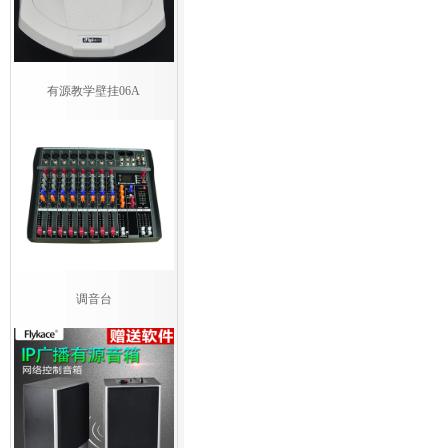
有源教学壁挂06A
调音台