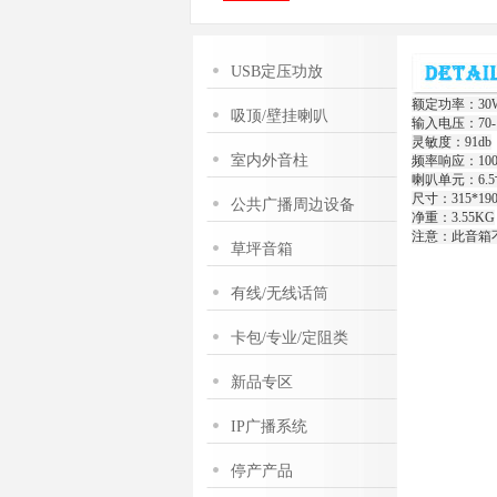
USB定压功放
额定功率：30
吸顶/壁挂喇叭
输入电压：70-1
灵敏度：91db
室内外音柱
频率响应：100-
喇叭单元：6.5
尺寸：315*190
公共广播周边设备
净重：3.55KG
注意：此音箱
草坪音箱
有线/无线话筒
卡包/专业/定阻类
新品专区
IP广播系统
停产产品