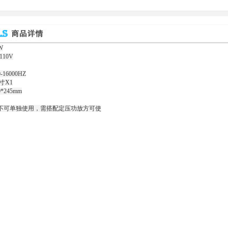
W
10V
16000HZ
寸X1
*245mm
不可单独使用，需搭配定压功放方可使