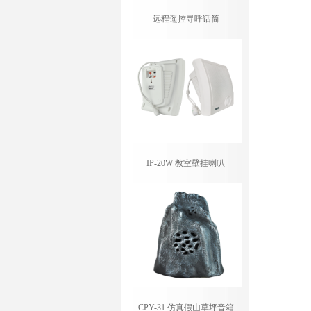
远程遥控寻呼话筒
IP-20W 教室壁挂喇叭
CPY-31 仿真假山草坪音箱