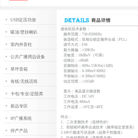
USB定压功放
接收机技术参数：
吸顶/壁挂喇叭
频率范围：730-850MHz
振荡模式：双相位锁定频率合成（PLL）
室内外音柱
调节方式：FM
最大频偏：±50KHz
灵敏度：18dBuV（可调）
公共广播周边设备
信噪比：≥89dB
音频响应：60Hz-15KHz(±3dB)
草坪音箱
音频输出：0-300mV/600Ω
平衡输出：0-300mV/600Ω
有线/无线话筒
动态范围：≥105dB
显示：液晶显示频道数
卡包/专业/定阻类
工作电压：DC 14V
工作电流 400mA
新品专区
工作温度：-10℃至+40℃
特点：
IP广播系统
1、二次变频技术（选择性好）
2、双锁相环频率合成技术（频率稳定度更高）
停产产品
3.100个频道可供选择（远离干扰频道）
4、红外对频技术（选频更方便）