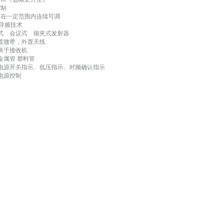
控制
度在一定范围内连续可调
Hz导频技术
式 会议式 领夹式发射器
置微带，外置天线
决于接收机
金属管 塑料管
电源开关指示、低压指示、对频确认指示
电源控制