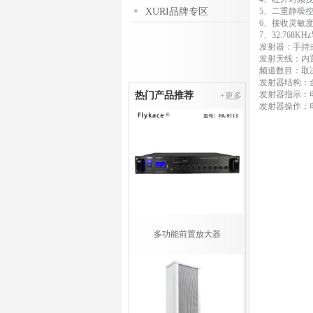
XURI品牌专区
5、二重静噪
6、接收灵敏
7、32.768K
发射器：手持
发射天线：内
频道数目：取
发射器结构：
发射器指示：
热门产品推荐
+更多
发射器操作：
多功能前置放大器