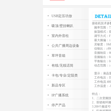
USB定压功放
接收机技术参
吸顶/壁挂喇叭
频率范围：730
振荡模式：双
室内外音柱
调节方式：F
最大频偏：±5
灵敏度：18d
公共广播周边设备
信噪比：≥89
音频响应：60Hz
草坪音箱
音频输出：0-30
平衡输出：0-30
有线/无线话筒
动态范围：≥1
显示：液晶显
卡包/专业/定阻类
工作电压：DC
工作电流 400
新品专区
工作温度：-1
特点：
IP广播系统
1、二次变频
2、双锁相环
停产产品
3.200个频
4、红外对频