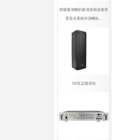
明装吸顶喇叭吸顶音响音箱背
景音乐系统吊顶喇叭...
100瓦定阻音柱