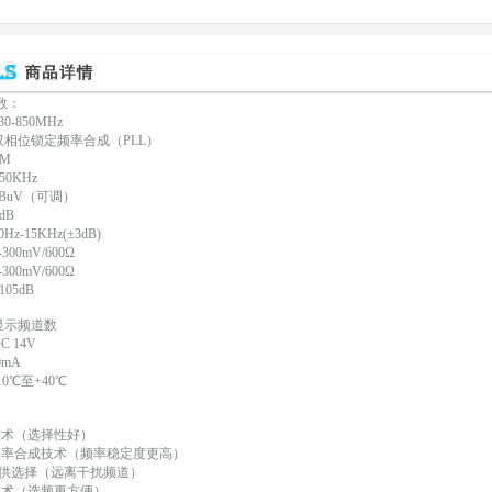
数：
-850MHz
相位锁定频率合成（PLL）
M
0KHz
BuV（可调）
dB
-15KHz(±3dB)
0mV/600Ω
0mV/600Ω
05dB
示频道数
 14V
mA
0℃至+40℃
技术（选择性好）
频率合成技术（频率稳定度更高）
道可供选择（远离干扰频道）
技术（选频更方便）