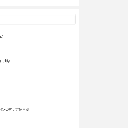
配）；
下曲播放；
以显示6首，方便直观；