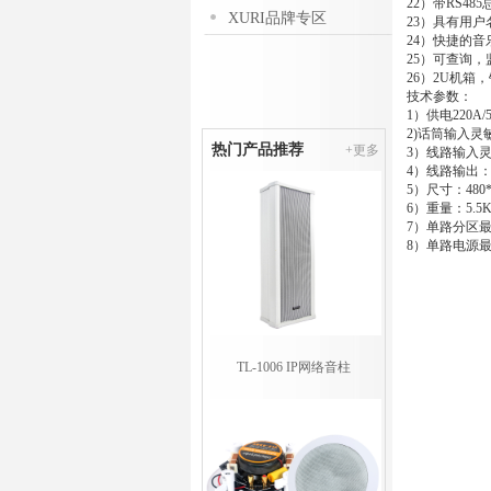
22）带RS4
XURI品牌专区
23）具有用
24）快捷的
25）可查询
26）2U机箱
技术参数：
1）供电220A/
2)话筒输入灵敏
热门产品推荐
+更多
3）线路输入灵
4）线路输出：2
5）尺寸：480*
6）重量：5.5K
7）单路分区最
8）单路电源最
TL-1006 IP网络音柱