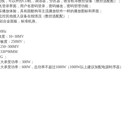
85总线，可以外控CD机，调谐器，分区器，收音机等数控设备（数控选配配）；
户名登录界面，用户名密码登录，密码修改，密码管理功能；
音乐播放体验，具有跟酷狗等主流播放软件一样的播放图标和界面；
，监控其他接入设备在线情况（数控选配配）；
，铝合金面板，标准机身。
50Hz
度：10~30MV
敏度：250MV；
50~300MV
330*90MM
G ；
大承受功率：300W；
大承受功率：600W，总功率不超过1000W（1000W以上建议加配电源时序器）