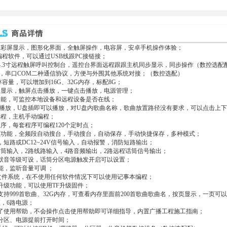
FT真彩屏显示，图形化界面，全触屏操作，电容屏，安卓手机操作体验；
编程软件，可以通过USB线跟PC接链接；
只4.3寸远程触屏呼叫控制台，遥控台界面远程跟跟主机同步显示，同步操作（数控选配
总线，串口COM二种通信协议，方便与外围其他系统对接；（数控选配）
存容量，可以增加到16G、32G内存，标配8G；
文显示，触屏点击播放，一键点击播放，电源管理；
功能，可监控本地设备和远程设备是否在线；
盘播放，U盘插即可以播放，对U盘内歌曲名称，歌曲放置路径没有要求，可以点击上
编程，主机手动编程；
程序，每套程序可编程120个定时点；
调频功能，全频段自动搜台，手动搜台，自动保存，手动快捷保存，多种模式；
，短路或DC12~24V信号输入，自动报警，消防短路输出；
话筒输入，2路线路输入，4路音频输出，2路远程话筒信号输出；
音默音等级可设，话筒分区电源触发开启可以设置；
能，监听音量可调 ；
ts文件系统，在不使用任何软件情况下可以使用记事本编程；
升级功能，可以使用TF升级固件；
支持999首歌曲、32G内存，可查看内存里面前200首歌曲歌曲名，按页显示，一页可
区，6路电源；
置了使用帮助，不会操作点击使用帮助即可详细指导，内置广播工程施工指南；
置分区、电源提前打开时间；