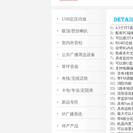
USB定压功放
1）4.3寸T
吸顶/壁挂喇叭
2）配有PC端
3）可以接2
室内外音柱
4）RS485
5）自带8G内
6）歌曲名中
公共广播周边设备
7）具有监控
8）可以插U
草坪音箱
9）支持电脑
10）含有4套
有线/无线话筒
11）带FM
12）消防功能
13）1路本地
卡包/专业/定阻类
14）话筒语
15）带监听功
新品专区
16）具有Fa
17）具有远程
18）最大可以
IP广播系统
19）带8路分
20）机器内
停产产品
21）可以设