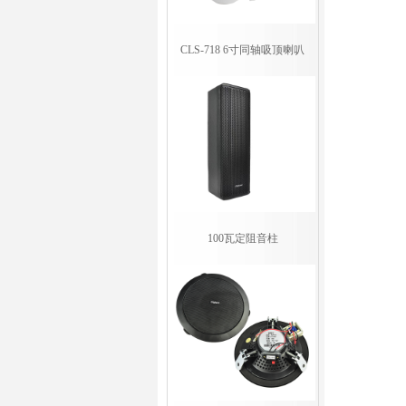
CLS-718 6寸同轴吸顶喇叭
100瓦定阻音柱