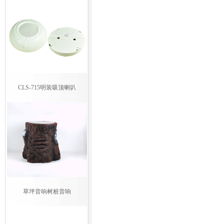
CLS-715明装吸顶喇叭
草坪音响树桩音响