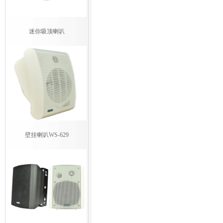
迷你吸顶喇叭
壁挂喇叭WS-629