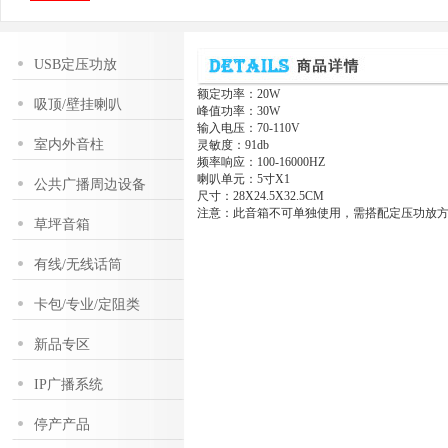
USB定压功放
额定功率：20W
吸顶/壁挂喇叭
峰值功率：30W
输入电压：70-110V
室内外音柱
灵敏度：91db
频率响应：100-16000HZ
喇叭单元：5寸X1
公共广播周边设备
尺寸：28X24.5X32.5CM
注意：此音箱不可单独使用，需搭配定压功放
草坪音箱
有线/无线话筒
卡包/专业/定阻类
新品专区
IP广播系统
停产产品