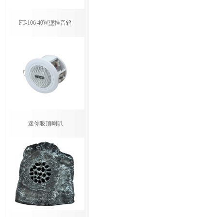
FT-106 40W壁挂音箱
迷你吸顶喇叭