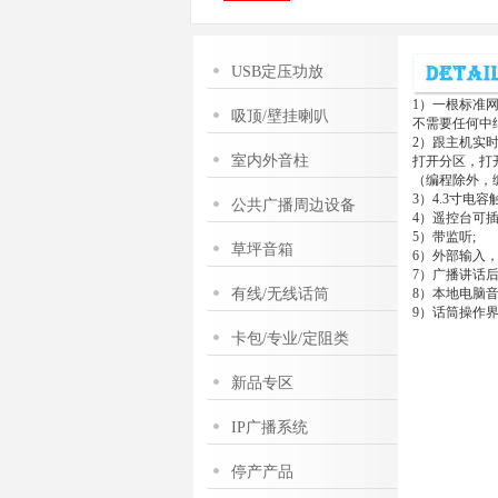
USB定压功放
1）一根标准网
吸顶/壁挂喇叭
不需要任何中
2）跟主机实
室内外音柱
打开分区，打
（编程除外，
3）4.3寸电
公共广播周边设备
4）遥控台可
5）带监听;
草坪音箱
6）外部输入
7）广播讲话
有线/无线话筒
8）本地电脑
9）话筒操作
卡包/专业/定阻类
新品专区
IP广播系统
停产产品