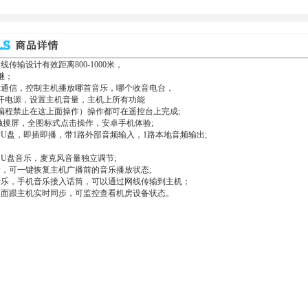
线传输设计有效距离800-1000米，
继；
时通信，控制主机播放哪首音乐，哪个收音电台，
开电源，设置主机音量，主机上所有功能
编程禁止在这上面操作）操作都可在遥控台上完成;
容触摸屏，全图标式点击操作，安卓手机体验;
插U盘，即插即播，带1路外部音频输入，1路本地音频输出;
，U盘音乐，麦克风音量独立调节;
后，可一键恢复主机广播前的音乐播放状态;
音乐，手机音乐接入话筒，可以通过网线传输到主机；
界面跟主机实时同步，可监控查看机房设备状态。