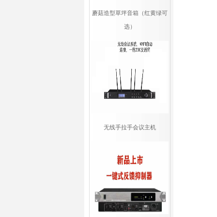
蘑菇造型草坪音箱（红黄绿可
选）
无线手拉手会议主机